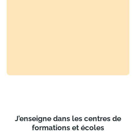
Gestion du Catalogue :
optimisez votre flux de
travail.
Lightroom :
Transformez vos photos avec des
techniques de retouche.
Photoshop :
La Retouche avec des techniques
avancées de Photoshop.
J’enseigne dans les centres de
formations et écoles