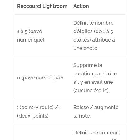
Raccourci Lightroom
Action
Définit le
nombre
1 à 5 (pavé
d’étoiles
(de 1 à 5
numérique)
étoiles) attribué à
une photo.
Supprime la
notation par étoile
0 (pavé numérique)
s’il y en avait une
(
aucune étoile
).
; (point-virgule) / :
Baisse / augmente
(deux-points)
la note
.
Définit une
couleur
: