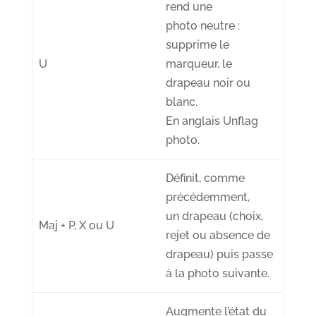
rend une
photo
neutre
:
supprime le
U
marqueur, le
drapeau noir ou
blanc.
En anglais
U
nflag
photo.
Définit, comme
précédemment,
un
drapeau
(choix,
Maj + P, X ou U
rejet ou absence de
drapeau)
puis
passe
à la photo suivante
.
Augmente l’état du