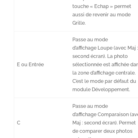
touche « Echap » permet
aussi de revenir au mode
Grille.
Passe au mode
d’affichage
Loupe
(avec Maj 
second écran). La photo
E ou Entrée
sélectionnée est affichée da
la zone d’affichage centrale.
C’est le mode par défaut du
module Développement.
Passe au mode
d’affichage
C
omparaison
(av
C
Maj : second écran). Permet
de comparer deux photos