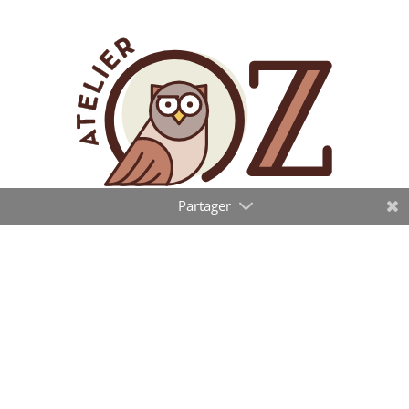
SIRET :
75063707600019
Collecte et utilisation des données
personnelles
Réglages cookie
Mentions légales