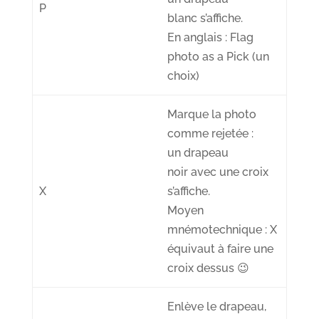
P
blanc
s’affiche.
En anglais : Flag
photo as a
P
ick (un
choix)
Marque la photo
comme
rejetée
:
un
drapeau
noir
avec une croix
X
s’affiche.
Moyen
mnémotechnique : X
équivaut à faire une
croix dessus 😉
Enlève le drapeau
,