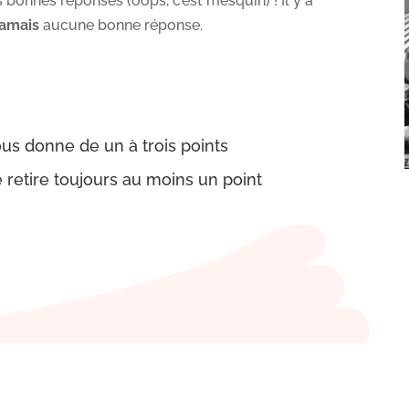
bonnes réponses (oops, c’est mesquin) ! Il y a
jamais
aucune bonne réponse.
s donne de un à trois points
retire toujours au moins un point