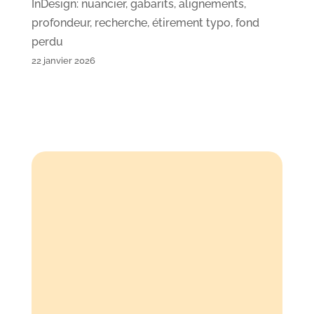
InDesign: nuancier, gabarits, alignements,
profondeur, recherche, étirement typo, fond
perdu
22 janvier 2026
Atelier Oz
59-61 av. Pierre Brossolette
92120 Montrouge
06 07 14 30 78
09 54 90 02 20