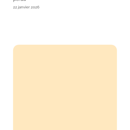
22 janvier 2026
Atelier Oz
59-61 av. Pierre Brossolette
92120 Montrouge
06 07 14 30 78
09 54 90 02 20
Jean Moulin