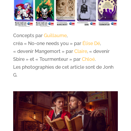
Concepts par
Guillaume
,
créa « No-one needs you » par
Élise Dé
,
« devenir Mangemort » par
Claire
, « devenir
Sbire » et « Tourmenteur » par
Chloé
.
Les photographies de cet article sont de
Jonh
G
.