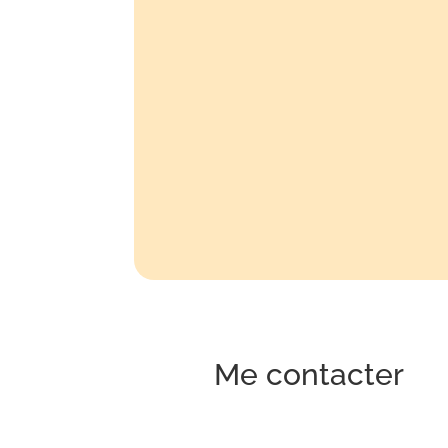
59-61 av. Pierre Brossolette
92120 Montrouge
06 07 14 30 78
09 54 90 02 20
Jean Moulin
Mairie de Montrouge
Me contacter