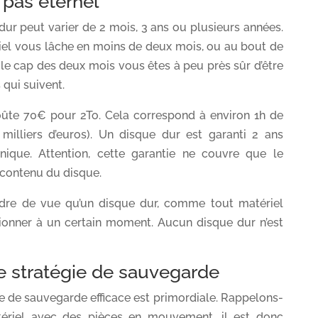
 pas éternel
dur peut varier de 2 mois, 3 ans ou plusieurs années.
riel vous lâche en moins de deux mois, ou au bout de
z le cap des deux mois vous êtes à peu près sûr d’être
 qui suivent.
ûte 70€ pour 2To. Cela correspond à environ 1h de
 milliers d’euros). Un disque dur est garanti 2 ans
ique. Attention, cette garantie ne couvre que le
e contenu du disque.
rdre de vue qu’un disque dur, comme tout matériel
tionner à un certain moment. Aucun disque dur n’est
e stratégie de sauvegarde
ie de sauvegarde efficace est primordiale. Rappelons-
tériel avec des pièces en mouvement, il est donc