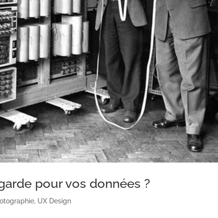
egarde pour vos données ?
otographie
,
UX Design