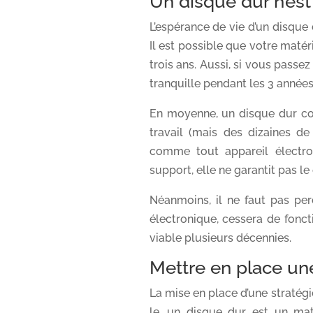
Un disque dur n’est
L’espérance de vie d’un disque 
Il est possible que votre maté
trois ans. Aussi, si vous passe
tranquille pendant les 3 années
En moyenne, un disque dur co
travail (mais des dizaines de
comme tout appareil électron
support, elle ne garantit pas l
Néanmoins, il ne faut pas pe
électronique, cessera de fonc
viable plusieurs décennies.
Mettre en place un
La mise en place d’une stratég
le, un disque dur est un ma