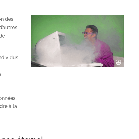
on des
’autres,
de
individus
s
s
onnées.
dre à la